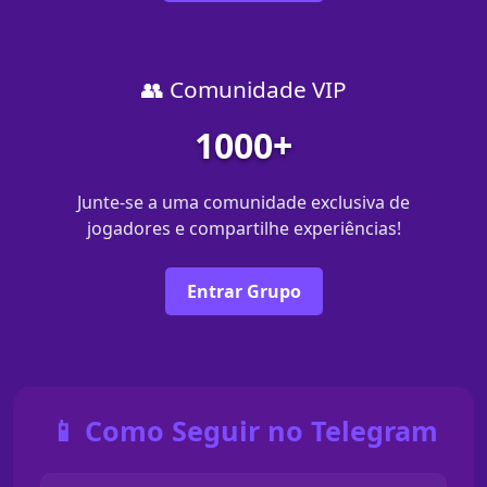
👥 Comunidade VIP
1000+
Junte-se a uma comunidade exclusiva de
jogadores e compartilhe experiências!
Entrar Grupo
📱 Como Seguir no Telegram