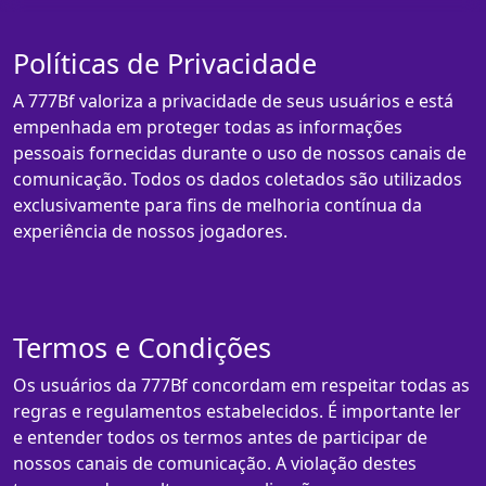
Políticas de Privacidade
A 777Bf valoriza a privacidade de seus usuários e está
empenhada em proteger todas as informações
pessoais fornecidas durante o uso de nossos canais de
comunicação. Todos os dados coletados são utilizados
exclusivamente para fins de melhoria contínua da
experiência de nossos jogadores.
Termos e Condições
Os usuários da 777Bf concordam em respeitar todas as
regras e regulamentos estabelecidos. É importante ler
e entender todos os termos antes de participar de
nossos canais de comunicação. A violação destes