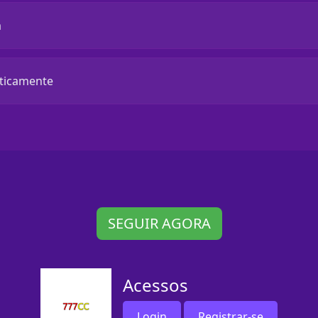
a
aticamente
SEGUIR AGORA
Acessos
Login
Registrar-se