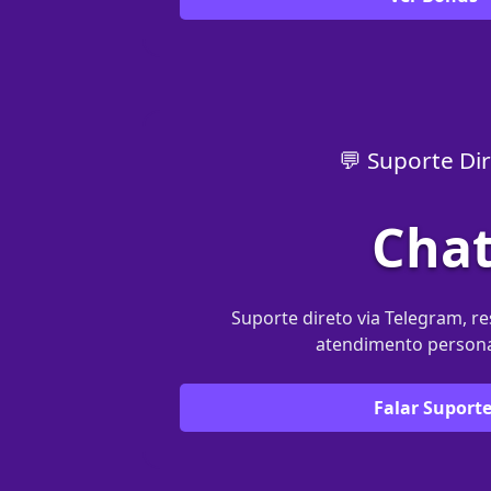
💬 Suporte Di
Cha
Suporte direto via Telegram, r
atendimento persona
Falar Suport