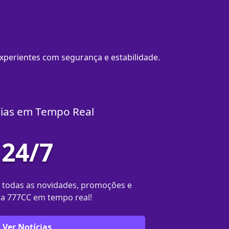
xperientes com segurança e estabilidade.
cias em Tempo Real
24/7
e todas as novidades, promoções e
a 777CC em tempo real!
Ver Notícias