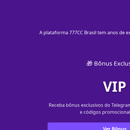
A plataforma 777CC Brasil tem anos de e
🎁 Bônus Exclu
VIP
Receba bônus exclusivos do Telegra
e códigos promocionai
Ver Bônus