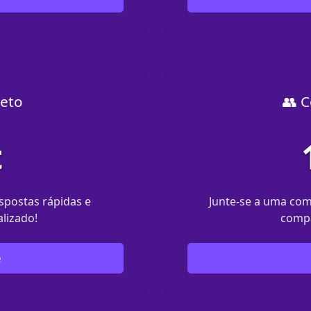
reto
👥 
t
espostas rápidas e
Junte-se a uma com
lizado!
compa
e