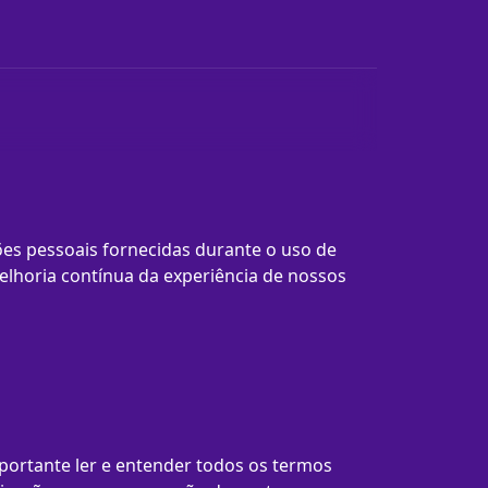
ões pessoais fornecidas durante o uso de
elhoria contínua da experiência de nossos
portante ler e entender todos os termos