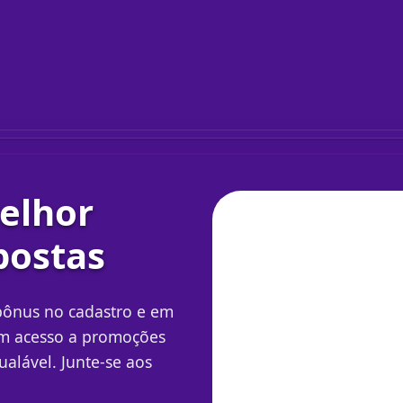
elhor
postas
bônus no cadastro e em
em acesso a promoções
ualável. Junte-se aos