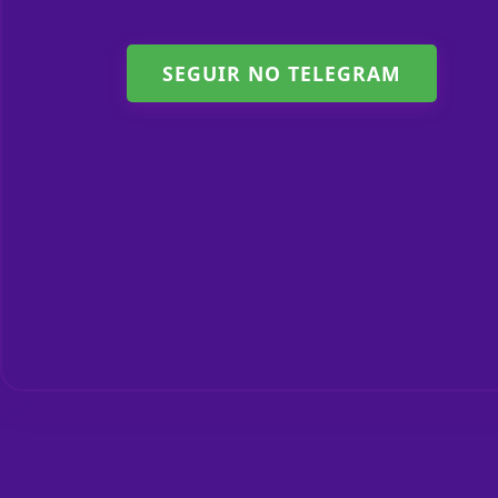
SEGUIR NO TELEGRAM