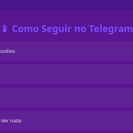
📱 Como Seguir no Telegram
ositivo
erder nada