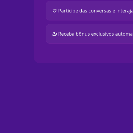
💬 Participe das conversas e interaj
🎁 Receba bônus exclusivos autom