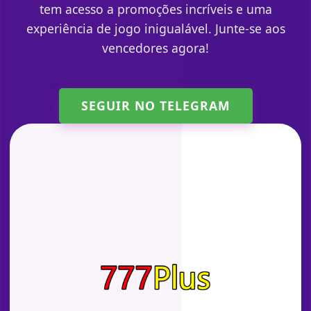
tem acesso a promoções incríveis e uma
experiência de jogo inigualável. Junte-se aos
vencedores agora!
SEGUIR NO TELEGRAM