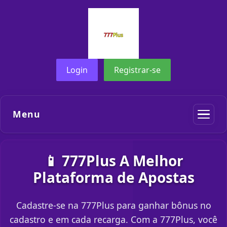
Login
Registrar-se
Menu
📱 777Plus A Melhor
Plataforma de Apostas
Cadastre-se na 777Plus para ganhar bônus no
cadastro e em cada recarga. Com a 777Plus, você