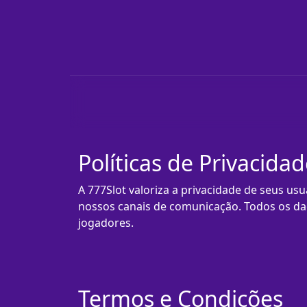
Políticas de Privacida
A 777Slot valoriza a privacidade de seus u
nossos canais de comunicação. Todos os dad
jogadores.
Termos e Condições