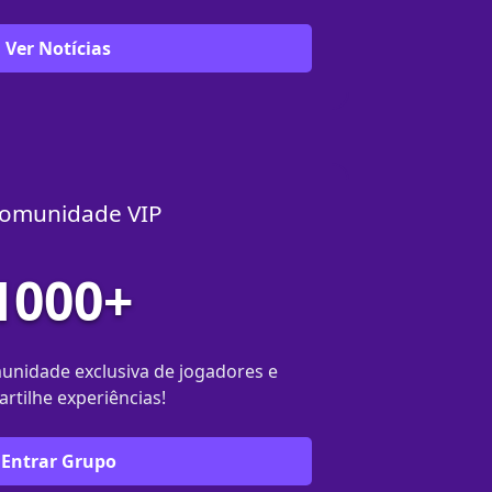
Ver Notícias
Comunidade VIP
1000+
unidade exclusiva de jogadores e
rtilhe experiências!
Entrar Grupo