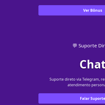
Ver Bônus
💬 Suporte Di
Cha
Suporte direto via Telegram, r
atendimento persona
Falar Suport