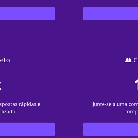
reto
👥 
t
espostas rápidas e
Junte-se a uma com
lizado!
compa
e