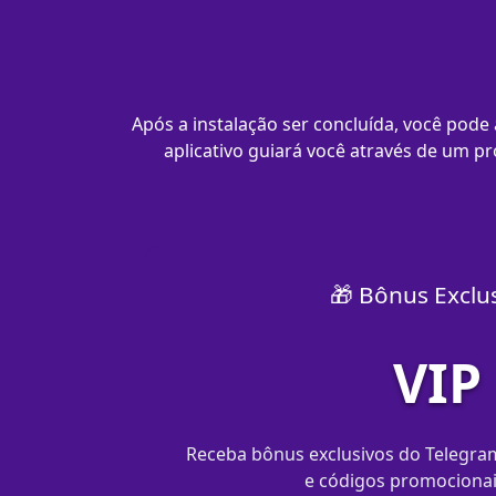
Após a instalação ser concluída, você pode a
aplicativo guiará você através de um pr
🎁 Bônus Exclu
VIP
Receba bônus exclusivos do Telegra
e códigos promocionai