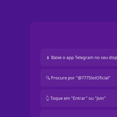
📱 Baixe o app Telegram no seu disp
🔍 Procure por "@777SlotOficial"
👆 Toque em "Entrar" ou "Join"