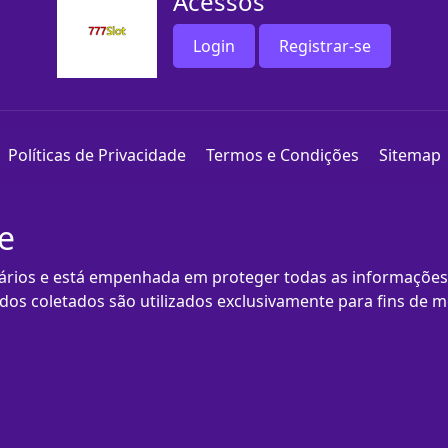
Acessos
Login
Registrar-se
Políticas de Privacidade
Termos e Condições
Sitemap
de
suários e está empenhada em proteger todas as informações
os coletados são utilizados exclusivamente para fins de m