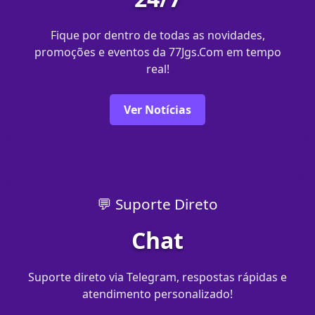
Fique por dentro de todas as novidades,
promoções e eventos da 77Jgs.Com em tempo
real!
Ver Notícias
💬 Suporte Direto
Chat
Suporte direto via Telegram, respostas rápidas e
atendimento personalizado!