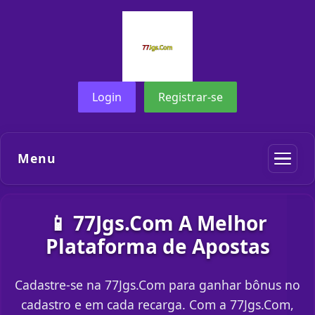
Login
Registrar-se
Menu
📱 77Jgs.Com A Melhor
Plataforma de Apostas
Cadastre-se na 77Jgs.Com para ganhar bônus no
cadastro e em cada recarga. Com a 77Jgs.Com,