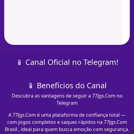
📱 Canal Oficial no Telegram!
📱 Benefícios do Canal
Descubra as vantagens de seguir a 77Jgs.Com no
Telegram
A 77Jgs.Com é uma plataforma de confiança total —
com jogos completos e saques rápidos na 77Jgs.Com
Brasil , ideal para quem busca emoção com segurança.