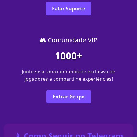
Falar Suporte
👥 Comunidade VIP
1000+
Junte-se a uma comunidade exclusiva de
jogadores e compartilhe experiências!
Entrar Grupo
📱 Como Seguir no Telegram