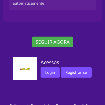
automaticamente
SEGUIR AGORA
Acessos
Login
Registrar-se