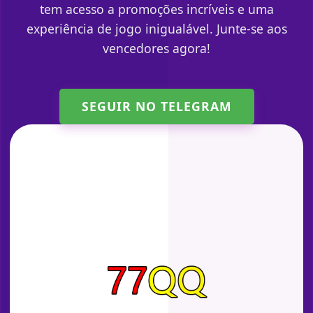
tem acesso a promoções incríveis e uma
experiência de jogo inigualável. Junte-se aos
vencedores agora!
SEGUIR NO TELEGRAM