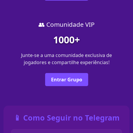
👥 Comunidade VIP
1000+
Junte-se a uma comunidade exclusiva de
jogadores e compartilhe experiências!
Entrar Grupo
📱 Como Seguir no Telegram