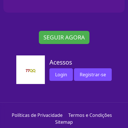
SEGUIR AGORA
Acessos
Login
Registrar-se
Políticas de Privacidade
Termos e Condições
Sitemap