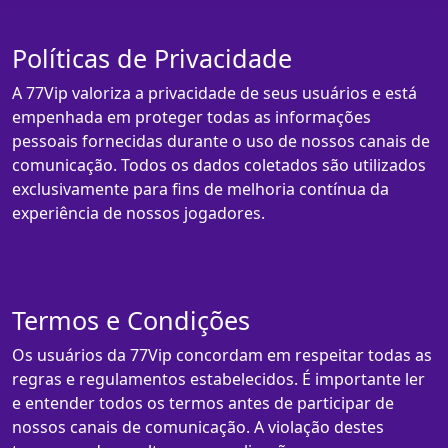
Políticas de Privacidade
A 77Vip valoriza a privacidade de seus usuários e está
empenhada em proteger todas as informações
pessoais fornecidas durante o uso de nossos canais de
comunicação. Todos os dados coletados são utilizados
exclusivamente para fins de melhoria contínua da
experiência de nossos jogadores.
Termos e Condições
Os usuários da 77Vip concordam em respeitar todas as
regras e regulamentos estabelecidos. É importante ler
e entender todos os termos antes de participar de
nossos canais de comunicação. A violação destes