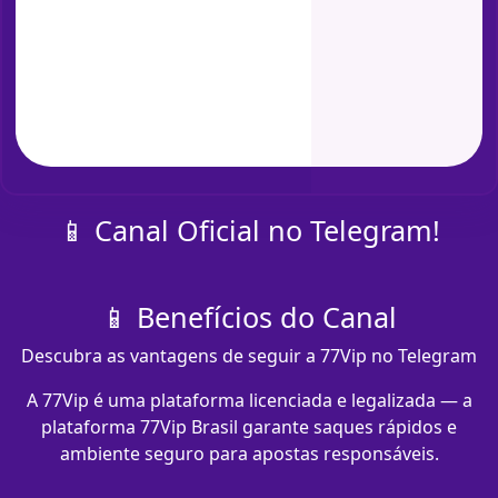
📱 Canal Oficial no Telegram!
📱 Benefícios do Canal
Descubra as vantagens de seguir a 77Vip no Telegram
A 77Vip é uma plataforma licenciada e legalizada — a
plataforma 77Vip Brasil garante saques rápidos e
ambiente seguro para apostas responsáveis.