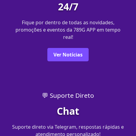
24/7
Fique por dentro de todas as novidades,
promoções e eventos da 789G APP em tempo
real!
Ver Notícias
💬 Suporte Direto
Chat
Suporte direto via Telegram, respostas rápidas e
atendimento personalizado!