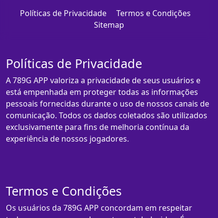
Políticas de Privacidade
Termos e Condições
Sitemap
Políticas de Privacidade
A 789G APP valoriza a privacidade de seus usuários e
está empenhada em proteger todas as informações
pessoais fornecidas durante o uso de nossos canais de
comunicação. Todos os dados coletados são utilizados
exclusivamente para fins de melhoria contínua da
experiência de nossos jogadores.
Termos e Condições
Os usuários da 789G APP concordam em respeitar