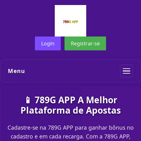
Login
Registrar-se
Menu
📱 789G APP A Melhor
Plataforma de Apostas
Cadastre-se na 789G APP para ganhar bônus no
cadastro e em cada recarga. Com a 789G APP,