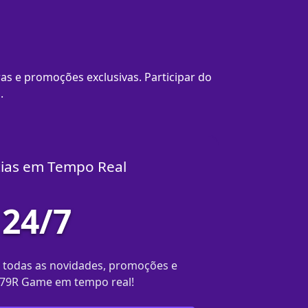
s e promoções exclusivas. Participar do
.
cias em Tempo Real
24/7
e todas as novidades, promoções e
 79R Game em tempo real!