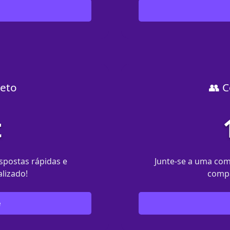
reto
👥 
t
espostas rápidas e
Junte-se a uma com
lizado!
compa
e