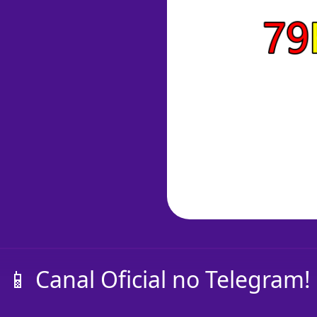
📱 Canal Oficial no Telegram!