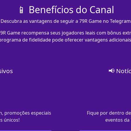
📱 Benefícios do Canal
Descubra as vantagens de seguir a 79R Game no Telegram
 79R Game recompensa seus jogadores leais com bônus extra
programa de fidelidade pode oferecer vantagens adicionais
sivos
📢 Notí
m, promoções especiais
Fique por dentro d
s únicos!
eventos da