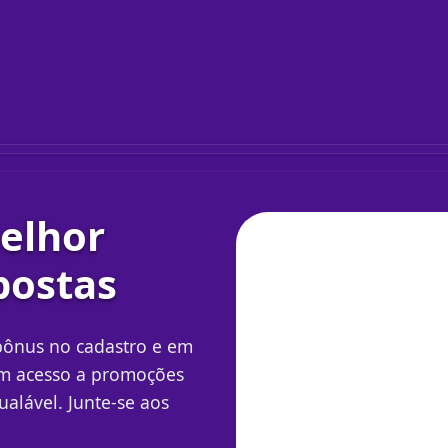
elhor
postas
bônus no cadastro e em
em acesso a promoções
ualável. Junte-se aos