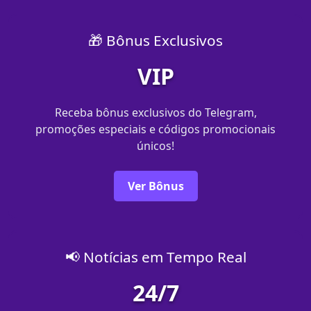
🎁 Bônus Exclusivos
VIP
Receba bônus exclusivos do Telegram,
promoções especiais e códigos promocionais
únicos!
Ver Bônus
📢 Notícias em Tempo Real
24/7