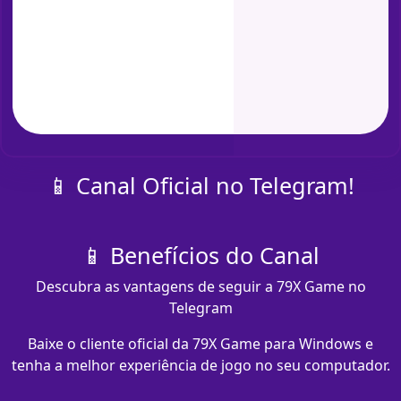
📱 Canal Oficial no Telegram!
📱 Benefícios do Canal
Descubra as vantagens de seguir a 79X Game no
Telegram
Baixe o cliente oficial da 79X Game para Windows e
tenha a melhor experiência de jogo no seu computador.