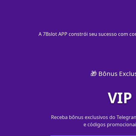
A 7Bslot APP constrói seu sucesso com com
🎁 Bônus Exclu
VIP
Receba bônus exclusivos do Telegra
e códigos promocionai