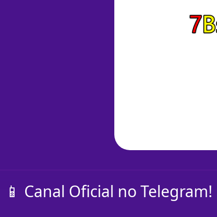
📱 Canal Oficial no Telegram!