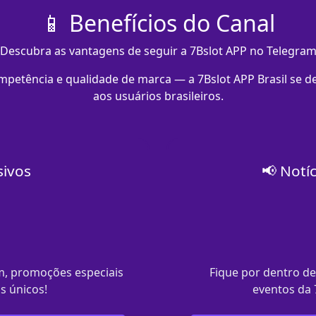
📱 Benefícios do Canal
Descubra as vantagens de seguir a 7Bslot APP no Telegra
petência e qualidade de marca — a 7Bslot APP Brasil se ded
aos usuários brasileiros.
sivos
📢 Notí
m, promoções especiais
Fique por dentro d
s únicos!
eventos da 