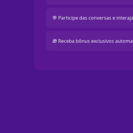
💬 Participe das conversas e interaj
🎁 Receba bônus exclusivos autom