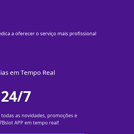
m
ica a oferecer o serviço mais profissional
cias em Tempo Real
24/7
e todas as novidades, promoções e
7Bslot APP em tempo real!