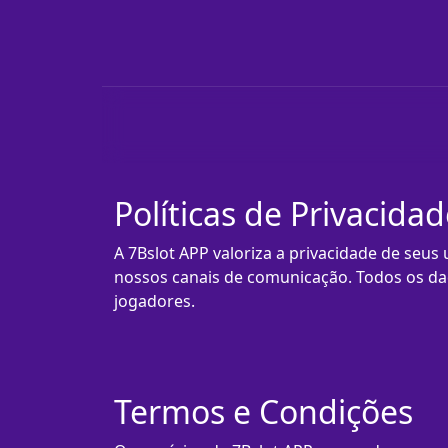
Políticas de Privacida
A 7Bslot APP valoriza a privacidade de seu
nossos canais de comunicação. Todos os dad
jogadores.
Termos e Condições