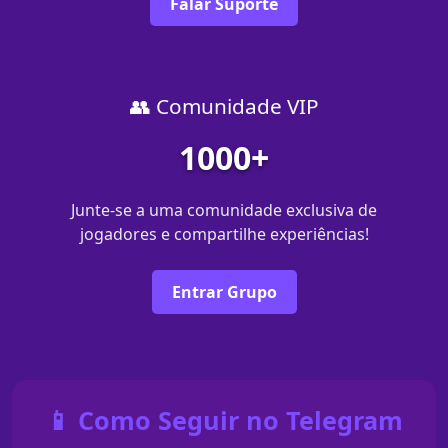
Falar Suporte
👥 Comunidade VIP
1000+
Junte-se a uma comunidade exclusiva de
jogadores e compartilhe experiências!
Entrar Grupo
📱 Como Seguir no Telegram