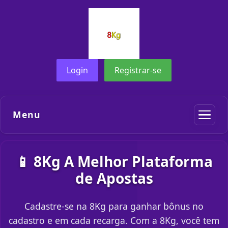
Login
Registrar-se
Menu
📱 8Kg A Melhor Plataforma
de Apostas
Cadastre-se na 8Kg para ganhar bônus no
cadastro e em cada recarga. Com a 8Kg, você tem