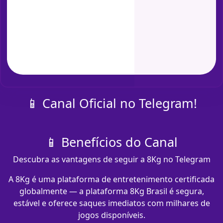
📱 Canal Oficial no Telegram!
📱 Benefícios do Canal
Descubra as vantagens de seguir a 8Kg no Telegram
A 8Kg é uma plataforma de entretenimento certificada
globalmente — a plataforma 8Kg Brasil é segura,
estável e oferece saques imediatos com milhares de
jogos disponíveis.