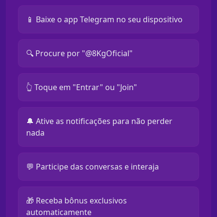
📱 Baixe o app Telegram no seu dispositivo
🔍 Procure por "@8KgOficial"
👆 Toque em "Entrar" ou "Join"
🔔 Ative as notificações para não perder
nada
💬 Participe das conversas e interaja
🎁 Receba bônus exclusivos
automaticamente