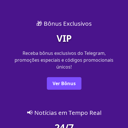
🎁 Bônus Exclusivos
VIP
Receba bônus exclusivos do Telegram,
promoções especiais e códigos promocionais
únicos!
Ver Bônus
📢 Notícias em Tempo Real
24/7